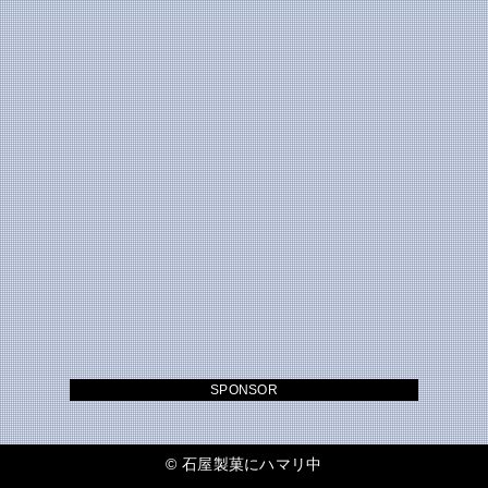
SPONSOR
©
石屋製菓にハマリ中