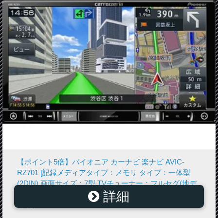
【ポイント5倍】パイオニア カーナビ 楽ナビ AVIC-
RZ701 [記録メディアタイプ：メモリ タイプ：一体型
(2DIN) 画面サイズ：7型 TVチューナー：フルセグ(地デ
詳細
ジ)] 【楽天】 【人気】 【売れ筋】【価格】【半端ない
って】